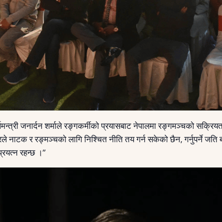
त्री जनार्दन शर्माले रङ्गकर्मीको प्रयासबाट नेपालमा रङ्गमञ्चको सक्रियता
 नाटक र रङ्मञ्चको लागि निश्चित नीति तय गर्न सकेको छैन, गर्नुपर्ने जति 
रयत्न रहन्छ ।”