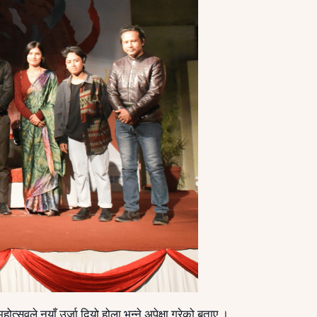
त्सवले नयाँ उर्जा दियो होला भन्ने अपेक्षा गरेको बताए ।