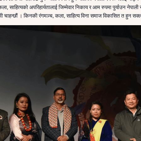
ा, साहित्यको अपरिहार्यतालाई जिम्मेवार निकाय र आम रुपमा पुर्याउन नेपाली रंग
मी चाहन्छौं । किनकी रंगमञ्च, कला, साहित्य विना समाज विकासित त हुन सक्लान