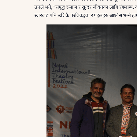
उनले भने, “समृद्ध समाज र सुन्दर जीवनका लागि रंगमञ्च, कल
स्तरबाट पनि उत्तिकै प्रतिवद्धता र पहलहरु आओस् भन्ने हा