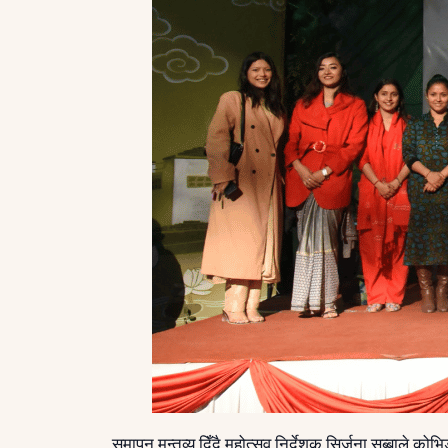
समापन मन्तव्य दिँदै महोत्सव निर्देशक सिर्जना सुब्बाले क