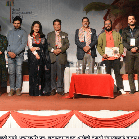
ोभिडको लामो अन्योलपछि पुनः चलायनमान हुन थालेको नेपाली रंगमञ्चलाई नाट्य महो