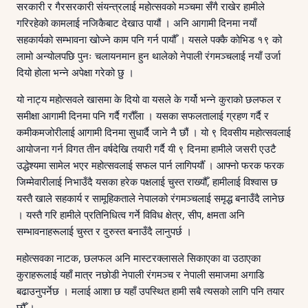
सरकारी र गैरसरकारी संयन्त्रलाई महोत्सवको मञ्चमा सँगै राखेर हामीले
गरिरहेको कामलाई नजिकैबाट देखाउ पायौं । अनि आगामी दिनमा नयाँ
सहकार्यको सम्भावना खोज्ने काम पनि गर्न पायौँ । यसले पक्कै कोभिड १९ को
लामो अन्योलपछि पुनः चलायनमान हुन थालेको नेपाली रंगमञ्चलाई नयाँ उर्जा
दियो होला भन्ने अपेक्षा गरेको छु ।
यो नाट्य महोत्सवले खासमा के दियो वा यसले के गर्यो भन्ने कुराको छलफल र
समीक्षा आगामी दिनमा पनि गर्दै गरौँला । यसका सफलतालाई ग्रहण गर्दै र
कमीकमजोरीलाई आगामी दिनमा सुधार्दै जाने नै छौं । यो ९ दिवसीय महोत्सवलाई
आयोजना गर्न विगत तीन वर्षदेखि तयारी गर्दै यी ९ दिनमा हामीले जसरी एउटै
उद्धेश्यमा सामेल भएर महोत्सवलाई सफल पार्न लागिपर्यौँ । आफ्नो फरक फरक
जिम्मेवारीलाई निभाउँदै यसका हरेक पक्षलाई चुस्त राख्यौँ, हामीलाई विश्वास छ
यस्तै खाले सहकार्य र सामूहिकताले नेपालको रंगमञ्चलाई समृद्ध बनाउँदै लानेछ
। यस्तै गरि हामीले प्रतिनिधित्व गर्ने विविध क्षेत्र, सीप, क्षमता अनि
सम्भावनाहरूलाई चुस्त र दुरुस्त बनाउँदै लानुपर्छ ।
महोत्सवका नाटक, छलफल अनि मास्टरक्लासले सिकाएका वा उठाएका
कुराहरूलाई यहाँ मात्र नछोडी नेपाली रंगमञ्च र नेपाली समाजमा अगाडि
बढाउनुपर्नेछ । मलाई आशा छ यहाँ उपस्थित हामी सबै त्यसको लागि पनि तयार
छौँ ।