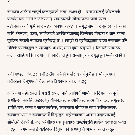
रंगमञ्च आफैमा सम्पूर्ण कलाहरुको संगम स्थल हो । रंगमञ्चलाई जीवनतर्फ
फर्काउनका लागि र जीवनलाई रंगमञ्चतर्फ डोराउनका लागि यस्ता
महोत्सवहरुको भूमिका र महत्व अवश्य रहन्छ । समृद्ध समाज र सुन्दर जीवनका
लागि रंगमञ्च, कला, साहित्यको अपरिहार्यतालाई जिम्मेवार निकाय र आम रुपमा
पुर्याउन नेपाली रंगमञ्च प्रतिवद्ध छ । हाम्रो यो प्रतिवद्धतामा राज्य स्तरबाट पनि
उत्तिकै प्रतिवद्धता र पहलहरु आओस् भन्ने हामी चाहन्छौं । किनकी रंगमञ्च,
कला, साहित्य विना समाज विकासित त हुन सक्लान् तर समृद्ध हुन पक्कै सक्दैन
।
हामी मण्डला थिएटर नयाँ ठाउँमा सरेको भर्खर १ वर्ष पुग्दैछ। यो क्रममा
यहाँहरूले दिनुभएको विश्वासप्रति आभार व्यक्त गर्दछु ।
अन्तिममा महोत्सवलाई यसरी सफल पार्न लागिपर्ने आयोजक टिमका सम्पूर्ण
साथीहरू, स्वयंसेवकहरु, प्रायोजकहरु, सहयोगीहरु, सहभागी नाटक समूहहरु,
अतिथिहरु, वक्ता र सहजकर्ताहरु, कार्यशाला संयोजक तथा प्रशिक्षकहरु,
सञ्चारमाध्यम र सञ्चारकर्मी मित्रहरु, महोत्सवसम्म आफ्ना पाइतालालाई
डोर्याउने रंगप्रेमी, कलाप्रेमीहरु महानुभावहरु सम्पूर्णप्रति हार्दिक कृतज्ञता व्यक्त
गर्दछु । रंगमञ्चलाई यहाँहरुले दिनुभएको साथप्रति आभार व्यक्त गर्दछु ।