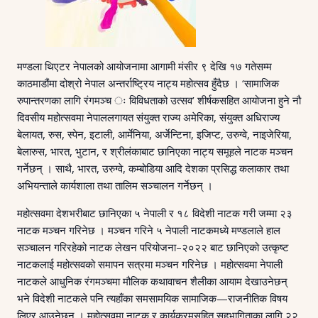
मण्डला थिएटर नेपालको आयोजनामा आगामी मंसीर ९ देखि १७ गतेसम्म
काठमाडौंमा दोश्रो नेपाल अन्तर्राष्ट्रिय नाट्य महोत्सव हुँदैछ । ‘सामाजिक
रुपान्तरणका लागि रंगमञ्च ः विविधताको उत्सव’ शीर्षकसहित आयोजना हुने नौ
दिवसीय महोत्सवमा नेपाललगायत संयुक्त राज्य अमेरिका, संयुक्त अधिराज्य
बेलायत, रुस, स्पेन, इटाली, आर्मेनिया, अर्जेन्टिना, इजिप्ट, उरुग्वे, नाइजेरिया,
बेलारुस, भारत, भुटान, र श्रीलंकाबाट छानिएका नाट्य समूहले नाटक मञ्चन
गर्नेछन् । साथै, भारत, उरुग्वे, कम्बोडिया आदि देशका प्रसिद्ध कलाकार तथा
अभियन्ताले कार्यशाला तथा तालिम सञ्चालन गर्नेछन् ।
महोत्सवमा देशभरीबाट छानिएका ५ नेपाली र १८ विदेशी नाटक गरी जम्मा २३
नाटक मञ्चन गरिनेछ । मञ्चन गरिने ५ नेपाली नाटकमध्ये मण्डलाले हाल
सञ्चालन गरिरहेको नाटक लेखन परियोजना–२०२२ बाट छानिएको उत्कृष्ट
नाटकलाई महोत्सवको समापन सत्रमा मञ्चन गरिनेछ । महोत्सवमा नेपाली
नाटकले आधुनिक रंगमञ्चमा मौलिक कथावाचन शैलीका आयाम देखाउनेछन्
भने विदेशी नाटकले पनि त्यहाँका समसामयिक सामाजिक—राजनीतिक विषय
लिएर आउनेछन् । महोत्सवमा नाटक र कार्यक्रमसहित सहभागिताका लागि २२