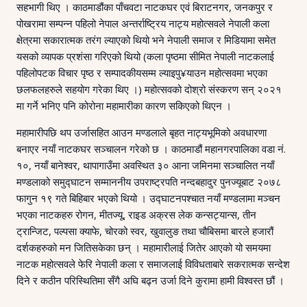
सहभागी थिए । काठमाडौंका पाँचवटा नाटकघर एवं बिराटनगर, जनकपुर र
पोखरामा सम्पन्न पहिलो नेपाल अन्तर्राष्ट्रिय नाट्य महोत्सवले नेपाली कला
क्षेत्रमा सकारात्मक तरंग ल्याएको थियो भने नेपाली समाज र मिडियामा समेत
यसको व्यापक प्रशंसा गरिएको थियो (कला पृष्ठमा सीमित नेपाली नाटकलाई
पहिलोपटक विचार पृष्ठ र सम्पादकीयसम्म ल्याइपु¥याउन महोत्सवमा भएका
छलफलहरुले सहयोग गरेका थिए ।) महोत्सवको दोश्रो संस्करण सन् २०२१
मा गर्ने भनिए पनि कोरोना महामारीका कारण सकिएको थिएन ।
महामारीपछि थप उर्जासहित आउन मण्डलाले बृहत नाट्यभूमिको अवधारणा
बनाएर नयाँ नाटकघर सञ्चालन गरेको छ । काठमाडौं महानगरपालिका वडा नं.
१०, नयाँ बानेश्वर, थापागाउँमा अवस्थित ३० आना जमिनमा सञ्चालित नयाँ
मण्डलाको समुद्घाटन सम्माननीय उपराष्ट्रपति नन्दबहादुर पुनज्यूबाट २०७८
फागुन १९ गते बिहिबार भएको थियो । उद्घाटनपश्चात नयाँ मण्डलामा मञ्चन
भएका नाटकहरु रोगन, मीतज्यू, राइड अक्रस लेक कन्सट्यान्स, तीन
ट्रान्जिट, पल्पसा क्याफे, चोरको स्वर, खुवालुङ तथा चौबिसमा बारले हजारौं
दर्शकहरुको मन जितिसकेका छन् । महामारीलाई जितेर आएको यो समयमा
नाटक महोत्सवले फेरि नेपाली कला र समाजलाई विविधताबारे सकरात्मक सन्देश
दिने र कठीन परिस्थितिमा सँगै अघि बढ्न उर्जा दिने कुरामा हामी विश्वस्त छौं ।