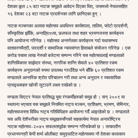
देशका कूल ८५ वटा नाटक समूहले आवेदन दिएका थिए, जसमध्ये नेपालसहित
१६ देशका २३ वटा नाटक प्रदर्शनका लागि छानिएका हुन् ।
नाटक मञ्चनका अलावा महोत्सव अवधिभर कार्यशाला, तालिम, फोटो प्रदर्शनी,
साँस्कृतिक झाँकि, अन्तत्र्रिmया, छलफल तथा शहर भ्रमणजस्ता कार्यक्रम
पनि आयोजना गरिनेछ । महोत्सव अन्तर्गतका कार्यक्रम गर्दा यथासम्भव
वातावरणमैत्री, पारदर्शी र सामाजिक न्यायसंगत हिसाबले संयोजन गरिनेछ । एक
करोड पचास लाख नेरुको बजेटमा सम्पन्न गरिने यस महोत्सवलाई मण्डलाको
शान्तिविकास साझेदार संस्था, नागरिक शान्ति सेवाले ४० प्रतिशत रकम
कार्यक्रम अनुदानको रुपमा उपलब्ध गराउँदैछ भने बाँकि ६० प्रतिशत रकम
मण्डलाले आन्तरिक श्रोत परिचालन गरी तथा अन्य अनुदान र व्यवसायिक
प्रवद्र्धकहरु खोजी जुटाउने लक्ष्य राखेको छ ।
मण्डला थिएटर नेपाल प्रतिवद्ध युवा रंगकर्मीहरुको समुह हो । सन् २००९ मा
स्थापना भएयता यस समूहले नियमित नाट्य मञ्चन, प्रशिक्षण, भ्रमण, सेमिनार,
महोत्सवजस्ता विविध नाट्य गतिविधिहरु आयोजना गर्दै आइरहेको छ । मण्डलाले
यस अघि देशैभरीका नाट्य समूहहरुसँगको सहकार्यमा नेपाल अन्तर्राष्ट्रिय
नाटक महोत्सव–२०७५ सफलतापूर्वक सम्पन्न गरिसकेको छ । तत्कालीन
प्रधानमन्त्री केपी शर्मा ओलीबाट समुद्घाटित महोत्सवमा नौ देशका कलाकार